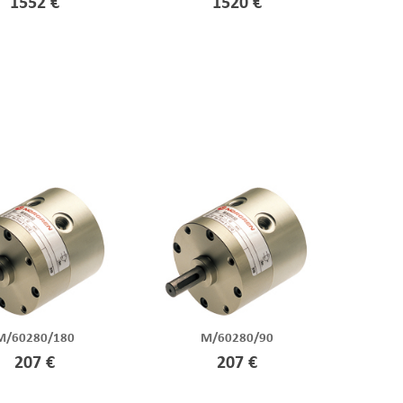
1552 €
1520 €
M/60280/180
M/60280/90
207 €
207 €