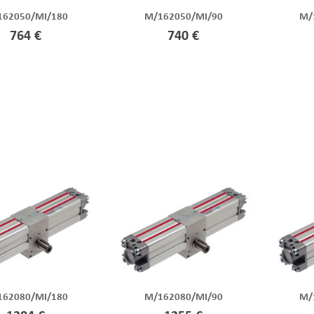
162050/MI/180
M/162050/MI/90
M/
764 €
740 €
162080/MI/180
M/162080/MI/90
M/