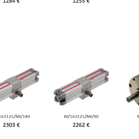
1284 €
1255 €
162125/MI/180
M/162125/MI/90
2303 €
2262 €