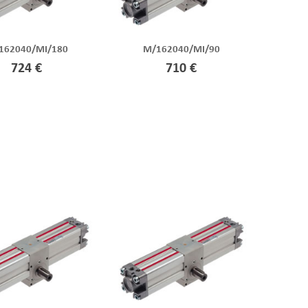
162040/MI/180
M/162040/MI/90
724 €
710 €