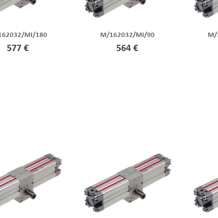
162032/MI/180
M/162032/MI/90
M/
577 €
564 €