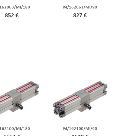
162063/MI/180
M/162063/MI/90
852 €
827 €
162100/MI/180
M/162100/MI/90