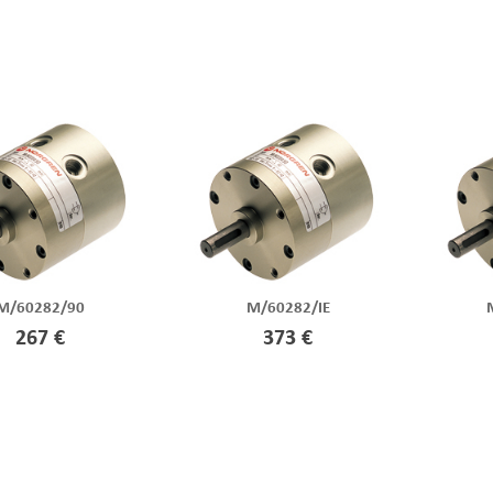
M/60282/90
M/60282/IE
267 €
373 €