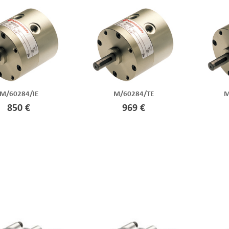
M/60284/IE
M/60284/TE
M
850 €
969 €