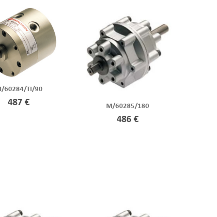
/60284/TI/90
487 €
M/60285/180
486 €