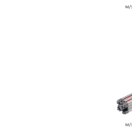
M/
M/