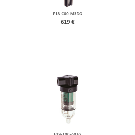
F18-C00-M3DG
619 €
F39-100-A0TG