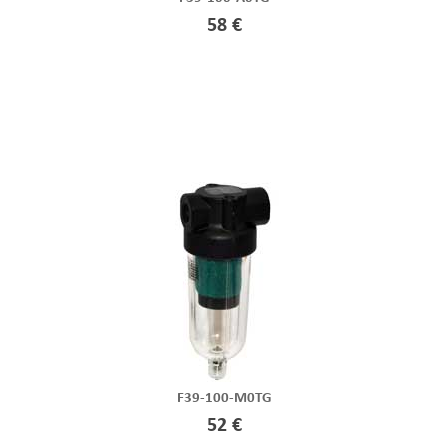
58 €
F39-100-M0TG
52 €