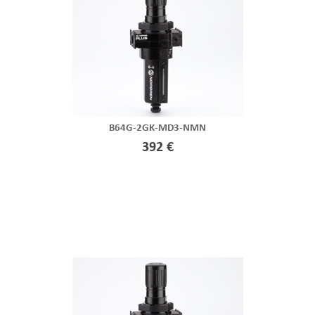
B64G-2GK-MD3-NMN
392 €