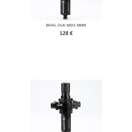
B64G-2GK-MD3-RMN
128 €