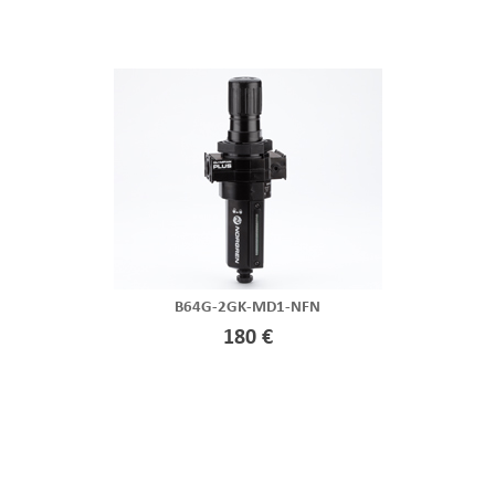
B64G-2GK-MD1-NFN
180 €