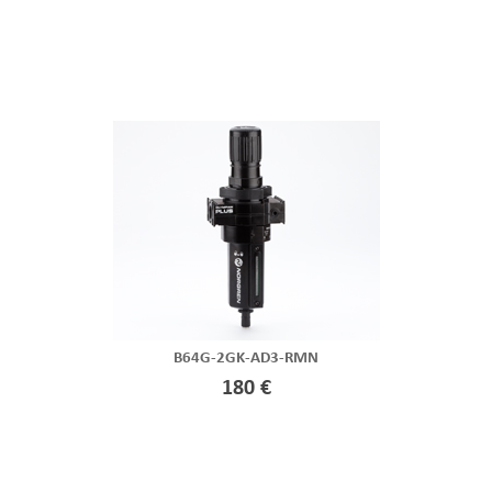
B64G-2GK-AD3-RMN
180 €