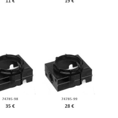
11 €
19 €
74785-98
74785-99
35 €
28 €