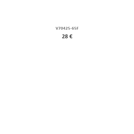
V70425-65F
28 €