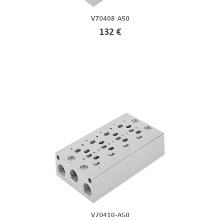
V70408-A50
132 €
V70410-A50