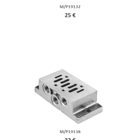
M/P19132
25 €
M/P19138