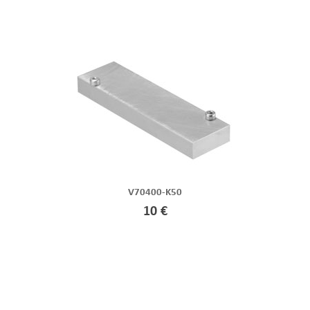
V70400-K50
10 €