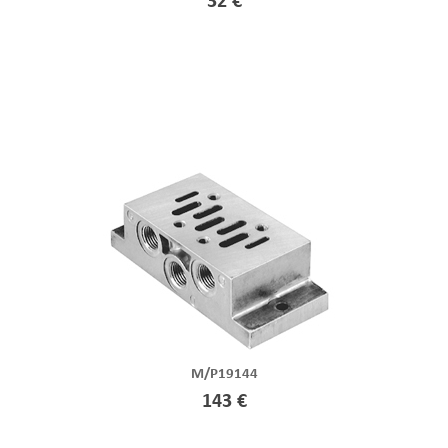
32 €
M/P19144
143 €