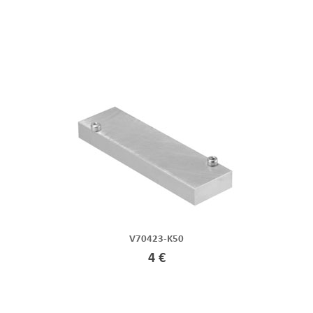
V70423-K50
4 €