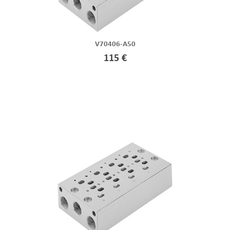
V70406-A50
115 €