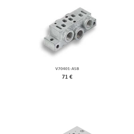
V70401-A5B
71 €