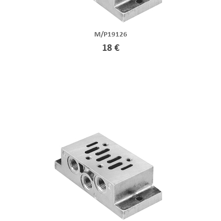
M/P19126
18 €