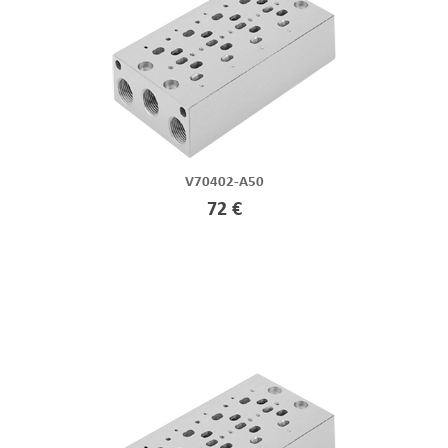
V70402-A50
72 €