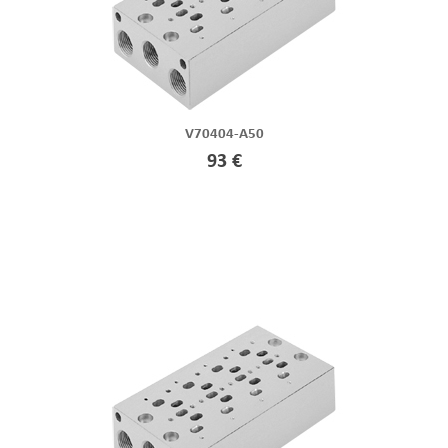
V70404-A50
93 €