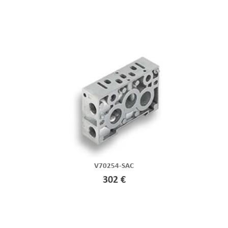
V70254-SAC
302 €