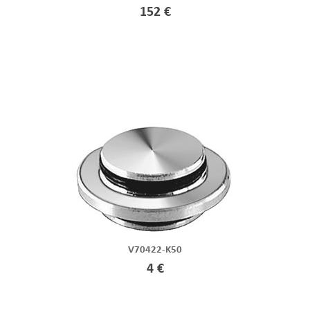
152 €
V70422-K50
4 €